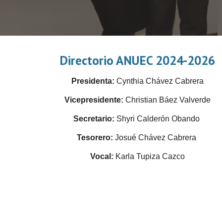
Directorio ANUEC 202
4
-202
6
President
a
:
Cynthia Chávez Cabrera
Vicepresidente:
Christian Báez Valverde
Secretario:
Shyri Calderón Obando
Tesorer
o
:
Josué
Chávez Cabrera
Vocal:
Karla Tupiza Cazco