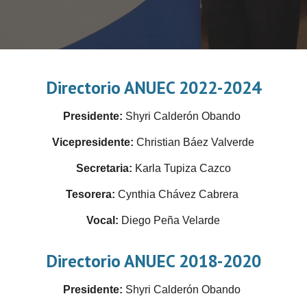
Directorio ANUEC 20
22
-202
4
Presidente:
Shyri Calderón Obando
Vicepresident
e
:
Christian Báez Valverde
Secretari
a
:
Karla Tupiza Cazco
Tesorera:
Cynthia Chávez Cabrera
Vocal:
Diego Peña Velarde
Directorio ANUEC 2018-2020
Presidente:
Shyri Calderón Obando