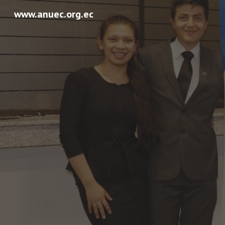
www.anuec.org.ec
Sk